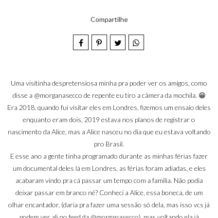
Compartilhe
Uma visitinha despretensiosa minha pra poder ver os amigos, como
disse a
@morganasecco
de repente eu tiro a câmera da mochila. 😁
Era 2018, quando fui visitar eles em Londres, fizemos um ensaio deles
enquanto eram dois, 2019 estava nos planos de registrar o
nascimento da Alice, mas a Alice nasceu no dia que eu estava voltando
pro Brasil.
E esse ano a gente tinha programado durante as minhas férias fazer
um documental deles lá em Londres, as férias foram adiadas, e eles
acabaram vindo pra cá passar um tempo com a família. Não podia
deixar passar em branco né? Conheci a Alice, essa boneca, de um
olhar encantador, (daria pra fazer uma sessão só dela, mas isso vcs já
podem ver ali no feed da
@morganasecco
), mas voltando ela já