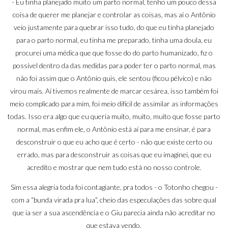
- Eu tinha planejado muito um parto normal, tenho um pouco dessa
coisa de querer me planejar e controlar as coisas, mas aí o Antônio
veio justamente para quebrar isso tudo, do que eu tinha planejado
para o parto normal, eu tinha me preparado, tinha uma doula, eu
procurei uma médica que que fosse do do parto humanizado, fiz o
possível dentro da das medidas para poder ter o parto normal, mas
não foi assim que o Antônio quis, ele sentou (ficou pélvico) e não
virou mais. Aí tivemos realmente de marcar cesárea, isso também foi
meio complicado para mim, foi meio difícil de assimilar as informações
todas. Isso era algo que eu queria muito, muito, muito que fosse parto
normal, mas enfim ele, o Antônio está aí para me ensinar, é para
desconstruir o que eu acho que é certo - não que existe certo ou
errado, mas para desconstruir as coisas que eu imaginei, que eu
acredito e mostrar que nem tudo está no nosso controle.
Sim essa alegria toda foi contagiante, pra todos - o Totonho chegou -
com a “bunda virada pra lua”, cheio das especulações das sobre qual
que ia ser a sua ascendência e o Giu parecia ainda não acreditar no
que estava vendo.