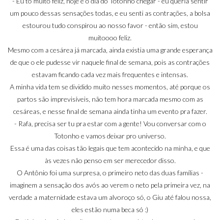
- Eu tô muito feliz, hoje é o dia do Totonho chegar - eu queria sentir
um pouco dessas sensações todas, e eu senti as contrações, a bolsa
estourou tudo conspirou ao nosso favor - então sim, estou
muitoooo feliz.
Mesmo com a cesárea já marcada, ainda existia uma grande esperança
de que o ele pudesse vir naquele final de semana, pois as contrações
estavam ficando cada vez mais frequentes e intensas.
A minha vida tem se dividido muito nesses momentos, até porque os
partos são imprevisíveis, não tem hora marcada mesmo com as
cesáreas, e nesse final de semana ainda tinha um evento pra fazer.
- Rafa, precisa ser tu pra estar com a gente! Vou conversar com o
Totonho e vamos deixar pro universo.
Essa é uma das coisas tão legais que tem acontecido na minha, e que
às vezes não penso em ser merecedor disso.
O Antônio foi uma surpresa, o primeiro neto das duas famílias -
imaginem a sensação dos avós ao verem o neto pela primeira vez, na
verdade a maternidade estava um alvoroço só, o Giu até falou nossa,
eles estão numa beca só :)