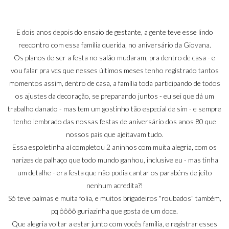
E dois anos depois do
ensaio de gestante
, a gente teve esse lindo
reecontro com essa família querida, no aniversário da Giovana.
Os planos de ser a festa no salão mudaram, pra dentro de casa - e
vou falar pra vcs que nesses últimos meses tenho registrado tantos
momentos assim, dentro de casa, a família toda participando de todos
os ajustes da decoração, se preparando juntos - eu sei que dá um
trabalho danado - mas tem um gostinho tão especial de sim - e sempre
tenho lembrado das nossas festas de aniversário dos anos 80 que
nossos pais que ajeitavam tudo.
Essa espoletinha aí completou 2 aninhos com muita alegria, com os
narizes de palhaço que todo mundo ganhou, inclusive eu - mas tinha
um detalhe - era festa que não podia cantar os parabéns de jeito
nenhum acredita?!
Só teve palmas e muita folia, e muitos brigadeiros "roubados" também,
pq ôôôô guriazinha que gosta de um doce.
Que alegria voltar a estar junto com vocês família, e registrar esses