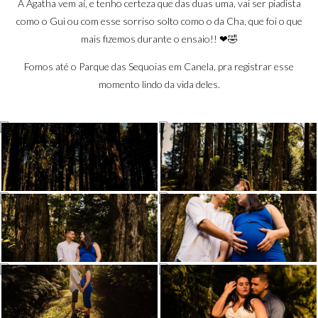
A Agatha vem aí, e tenho certeza que das duas uma, vai ser piadista
como o Gui ou com esse sorriso solto como o da Cha, que foi o que
mais fizemos durante o ensaio!! ❤🤣
Fomos até o
Parque das Sequoias
em Canela, pra registrar esse
momento lindo da vida deles.