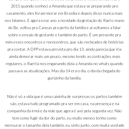
2015 quando conheci a Amanda que estava se preparando pro
casamento, eles foram morar em Brasília e depois disso nunca mais
nos falamos. E agora esse ano a novidade da gestação do Rael o mano
do Be, voltou pra Canoas pra perto da família e aí voltamos a falar
sobre o
ensaio de gestante
e também do parto. É um presente pra
mim esses encontros e reencontros, que são recheados de histórias
pra contar. A DPP estava prevista pro dia 13, ainda parecia que iria
ainda demorar mais um pouco, mesmo tendo as contrações mais
regulares, o Rael tá nos enganando dizia a Amanda no whats quando
passava as atualizações. Mas dia 14 era o dia, o dia da chegada do
gurizinho da família.
Não é só a vida que é uma caixinha de surpresas os partos também
são, estava tudo programado pra ser em casa, na presença e na
companhia da irmã e da mãe que agora é avó pela segunda vez. Não
tem como fugir da dor do parto, eu muito menos tenho como
mensurar o tamanho dela também, eu sinto junto, com muita vontade