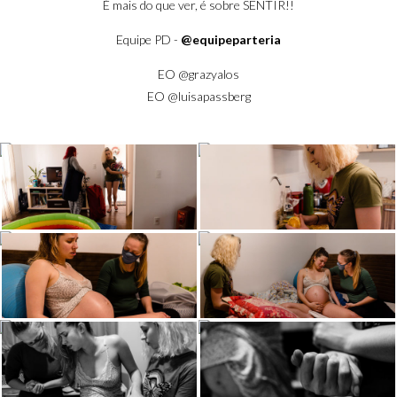
É mais do que ver, é sobre SENTIR!!
Equipe PD -
@equipeparteria
EO
@grazyalos
EO
@luisapassberg