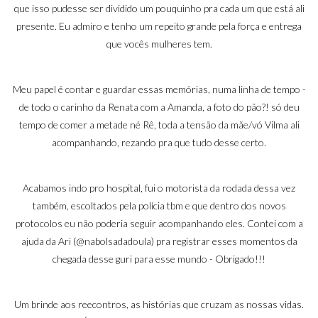
que isso pudesse ser dividido um pouquinho pra cada um que está ali
presente. Eu admiro e tenho um repeito grande pela força e entrega
que vocês mulheres tem.
Meu papel é contar e guardar essas memórias, numa linha de tempo -
de todo o carinho da Renata com a Amanda, a foto do pão?! só deu
tempo de comer a metade né Rê, toda a tensão da mãe/vó Vilma ali
acompanhando, rezando pra que tudo desse certo.
Acabamos indo pro hospital, fui o motorista da rodada dessa vez
também, escoltados pela polícia tbm e que dentro dos novos
protocolos eu não poderia seguir acompanhando eles. Contei com a
ajuda da Ari (
@nabolsadadoula
) pra registrar esses momentos da
chegada desse guri para esse mundo - Obrigado!!!
Um brinde aos reecontros, as histórias que cruzam as nossas vidas.