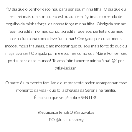
“O dia que o Senhor escolheu para ser seu minha filha! O dia que eu
realizei mais um sonho! Eu estou aqui em lágrimas morrendo de
orgulho da minha força, da nossa força minha filha! Obrigada por me
fazer acreditar no meu corpo, acreditar que sou perfeita, que meu
corpo funciona como deve funcionar! Obrigada por curar meus
medos, meus traumas, e me mostrar que eu sou mais forte do que eu
imaginava ser! Obrigada por me escolher como sua Mãe e Por ser seu
portal para esse mundo! Te amo infinitamente minha filha! 😍” por
@flaviadiasr_
O parto é um evento familiar, e que presente poder acompanhar esse
momento da vida - que foi a chegada da Serena na família.
É mais do que ver, é sobre SENTIR!!
@equipeparteria
EO
@grazyalos
EO
@luisapassberg