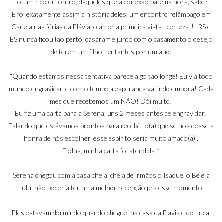
foi um rico encontro, daqueles que a conexão bate na hora, sabe?
E foi exatamente assim a história deles, um encontro relâmpago em
Canela nas férias da Flávia, o amor a primeira vista - certeza!!! RS e
ES nunca ficou tão perto, casaram e junto com o casamento o desejo
de terem um filho, tentantes por um ano.
“Quando estamos nessa tentativa parece algo tão longe! Eu via todo
mundo engravidar, e com o tempo a esperança vai indo embora! Cada
mês que recebemos um NÃO! Dói muito!
Eu fiz uma carta para a Serena, uns 2 meses antes de engravidar!
Falando que estávamos prontos para recebê-lo(a) que se nos desse a
honra de nós escolher, esse espírito seria muito amado(a) .
E olha, minha carta foi atendida!”
Serena chegou com a casa cheia, cheia de irmãos o Isaque, o Be e a
Lulu, não poderia ter uma melhor recepção pra esse momento.
Eles estavam dormindo quando cheguei na casa da Flavia e do Luca.