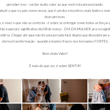
perceber isso - vai dar muito valor ao que você está presenciando.
raduzir o que os pais vivem nesse, que é um dos encontros mais lindos e ma
duas pessoas.
o, é viver o que não se controla - é sobre se entregar como todas as forças 
a tão especial e significativo dia 08 de março - DIA DA MULHER, pra ressign
cebê-la. Chegar até aqui não foi uma jornada fácil, depois que descobriram a
eterna transformação - quando estamos fracos nos tornamos FORTES.
Bem vinda Valen!
É mais do que ver, é sobre SENTIR!