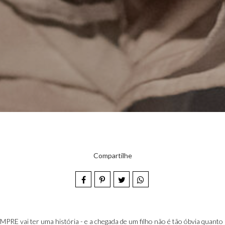
Compartilhe
MPRE vai ter uma história - e a chegada de um filho não é tão óbvia quanto 