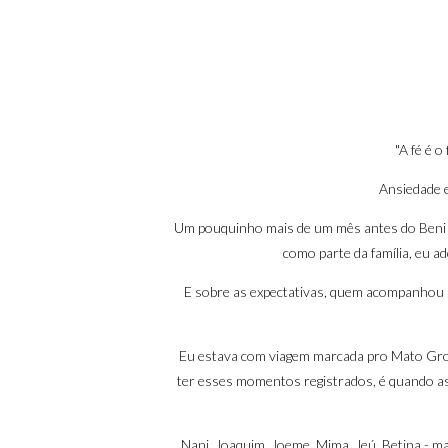
"A fé é 
Ansiedade e
Um pouquinho mais de um mês antes do Beni n
como parte da família, eu ad
E sobre as expectativas, quem acompanhou um
Eu estava com viagem marcada pro Mato Gros
ter esses momentos registrados, é quando as
Nani, Joaquim, Joeme, Mima, Jeú, Betina - m