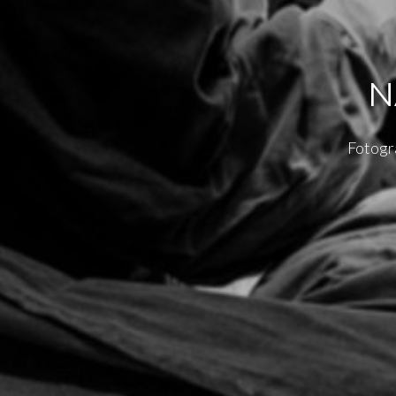
N
Fotogra