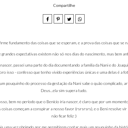
Compartilhe
o firme fundamento das coisas que se esperam, e a prova das coisas que se n
 grandes expectativas existem não só nos dias do nascimento, mas bem a
ascer, passei uma parte do dia documentando a família da Nani e do Joaqu
oro isso - confesso que tenho vivido experiências únicas e uma delas é a foto
 pouquinho do processo da gestação da Nani sabe o quão complicado, arrisc
Deus...ela sim supera tudo.
so, bem no período que o Benício iria nascer, é claro que por um momento
 coisas começam a conspirar a nosso favor (rsrsrsrs), e o Beni resolve 
não ficar feliz :)
ais uma vez obrigado por me permitirem contar mais um pouquinho da histó