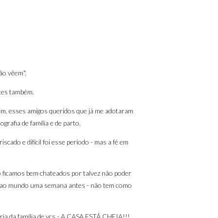
ão vêem".
ntes também.
im, esses amigos queridos que já me adotaram
grafia de família e de parto.
ado e difícil foi esse período - mas a fé em
 ficamos bem chateados por talvez não poder
vir ao mundo uma semana antes - não tem como
ria da família de vcs - A CASA ESTÁ CHEIA!!!