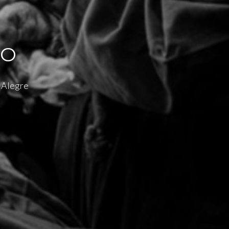
IO
o Alegre