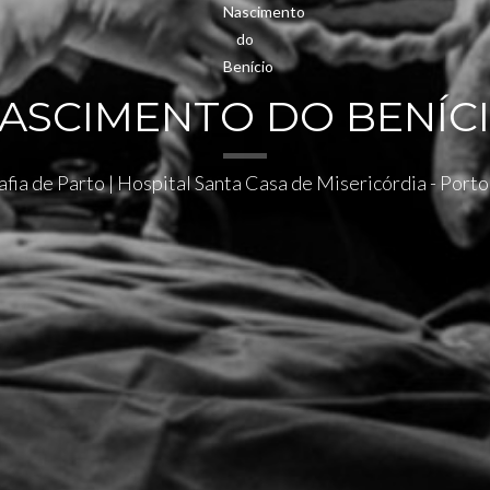
ASCIMENTO DO BENÍC
fia de Parto | Hospital Santa Casa de Misericórdia - Port