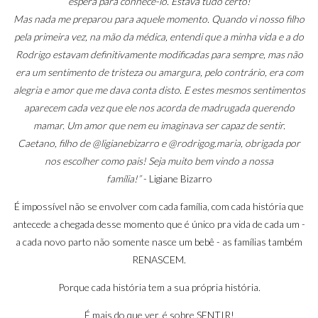
espera para conhecê-lo. Estava tudo certo!
Mas nada me preparou para aquele momento. Quando vi nosso filho
pela primeira vez, na mão da médica, entendi que a minha vida e a do
Rodrigo estavam definitivamente modificadas para sempre, mas não
era um sentimento de tristeza ou amargura, pelo contrário, era com
alegria e amor que me dava conta disto. E estes mesmos sentimentos
aparecem cada vez que ele nos acorda de madrugada querendo
mamar. Um amor que nem eu imaginava ser capaz de sentir.
Caetano, filho de @ligianebizarro e @rodrigog.maria, obrigada por
nos escolher como pais! Seja muito bem vindo a nossa
família!”
-
Ligiane Bizarro
É impossível não se envolver com cada família, com cada história que
antecede a chegada desse momento que é único pra vida de cada um -
a cada novo parto não somente nasce um bebê - as famílias também
RENASCEM.
Porque cada história tem a sua própria história.
É mais do que ver, é sobre SENTIR!