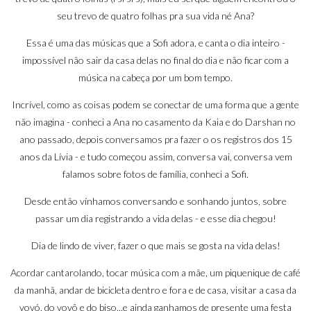
seu trevo de quatro folhas pra sua vida né Ana?
Essa é uma das músicas que a Sofi adora, e canta o dia inteiro -
impossível não sair da casa delas no final do dia e não ficar com a
música na cabeça por um bom tempo.
Incrível, como as coisas podem se conectar de uma forma que a gente
não imagina - conheci a Ana no
casamento da Kaia e do Darshan
no
ano passado, depois conversamos pra fazer o os registros dos
15
anos da Lívia
- e tudo começou assim, conversa vai, conversa vem
falamos sobre fotos de família, conheci a Sofi.
Desde então vínhamos conversando e sonhando juntos, sobre
passar um dia registrando a vida delas - e esse dia chegou!
Dia de lindo de viver, fazer o que mais se gosta na vida delas!
Acordar cantarolando, tocar música com a mãe, um piquenique de café
da manhã, andar de bicicleta dentro e fora e de casa, visitar a casa da
vovó, do vovô e do biso...e ainda ganhamos de presente uma festa