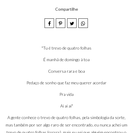
Compartilhe
"Tu é trevo de quatro folhas
É manhã de domingo à toa
Conversa rara e boa
Pedaço de sonho que faz meu querer acordar
Pra vida
Ai ai ai"
A gente conhece o trevo de quatro folhas, pela simbologia da sorte,
mas também por ser algo raro de ser encontrado, eu nunca achei um
trevo de quatro folhas (rsrsrs), mais eu sei que alguém encontrou o