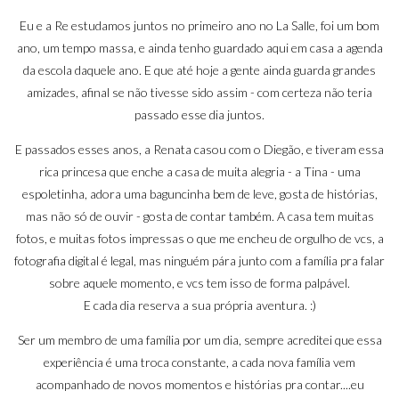
Eu e a Re estudamos juntos no primeiro ano no La Salle, foi um bom
ano, um tempo massa, e ainda tenho guardado aqui em casa a agenda
da escola daquele ano. E que até hoje a gente ainda guarda grandes
amizades, afinal se não tivesse sido assim - com certeza não teria
passado esse dia juntos.
E passados esses anos, a
Renata
casou com o Diegão, e tiveram essa
rica princesa que enche a casa de muita alegria - a Tina - uma
espoletinha, adora uma baguncinha bem de leve, gosta de histórias,
mas não só de ouvir - gosta de contar também. A casa tem muitas
fotos, e muitas fotos impressas o que me encheu de orgulho de vcs, a
fotografia digital é legal, mas ninguém pára junto com a família pra falar
sobre aquele momento, e vcs tem isso de forma palpável.
E cada dia reserva a sua própria aventura.
:)
Ser um membro de uma família por um dia, sempre acreditei que essa
experiência é uma troca constante, a cada nova família vem
acompanhado de novos momentos e histórias pra contar....eu