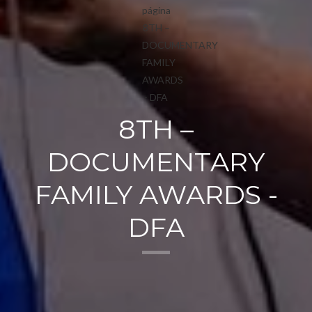
8TH –
DOCUMENTARY
FAMILY AWARDS -
DFA