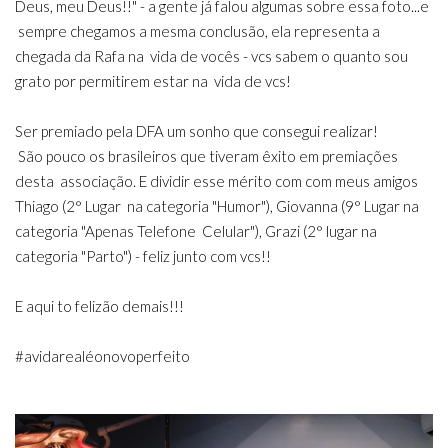
Deus, meu Deus!!" - a gente já falou algumas sobre essa foto...e
sempre chegamos a mesma conclusão, ela representa a
chegada da Rafa na vida de vocês - vcs sabem o quanto sou
grato por permitirem estar na vida de vcs!
Ser premiado pela DFA um sonho que consegui realizar!
São pouco os brasileiros que tiveram êxito em premiações
desta associação. E dividir esse mérito com com meus amigos
Thiago (2° Lugar na categoria "Humor"), Giovanna (9° Lugar na
categoria "Apenas Telefone Celular"), Grazi (2° lugar na
categoria "Parto") - feliz junto com vcs!!
E aqui to felizão demais!!!
#avidarealéonovoperfeito